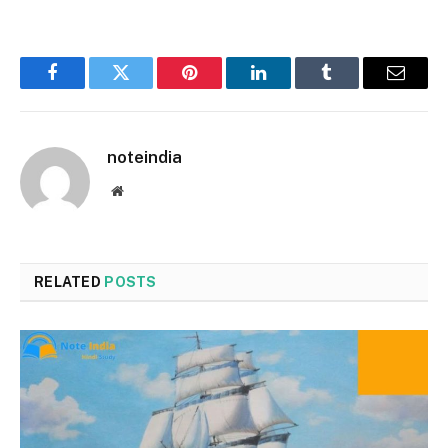
Link
Facebook
Twitter
Pinterest
LinkedIn
Tumblr
Email
noteindia
Website
RELATED
POSTS