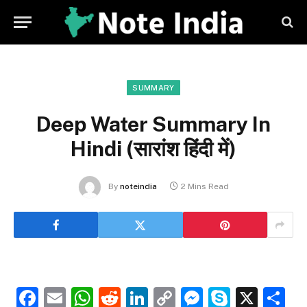
SUMMARY
Deep Water Summary In
Hindi (सारांश हिंदी में)
By
noteindia
2 Mins Read
Facebook
Email
WhatsApp
Reddit
LinkedIn
Copy
Messenge
Skype
X
S