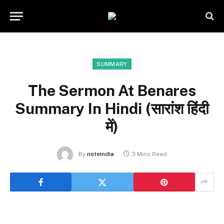
SUMMARY
The Sermon At Benares
Summary In Hindi (सारांश हिंदी
में)
By
noteindia
3 Mins Read