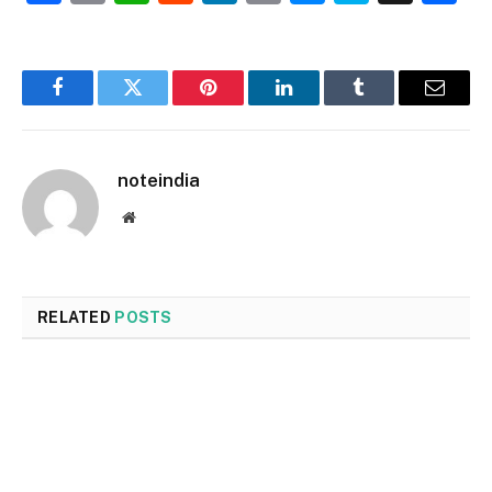
Link
Facebook
Twitter
Pinterest
LinkedIn
Tumblr
Email
noteindia
Website
RELATED
POSTS