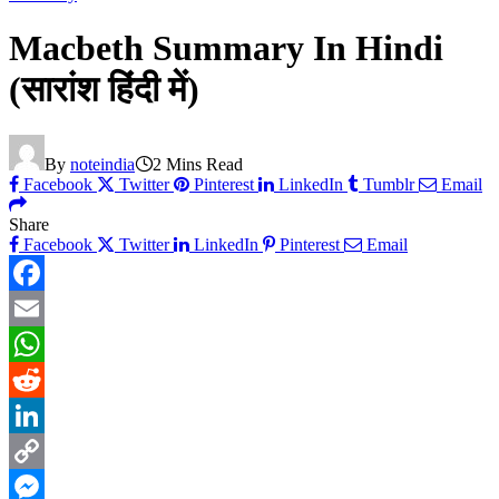
Macbeth Summary In Hindi
(सारांश हिंदी में)
By
noteindia
2 Mins Read
Facebook
Twitter
Pinterest
LinkedIn
Tumblr
Email
Share
Facebook
Twitter
LinkedIn
Pinterest
Email
Facebook
Email
WhatsApp
Reddit
LinkedIn
Copy