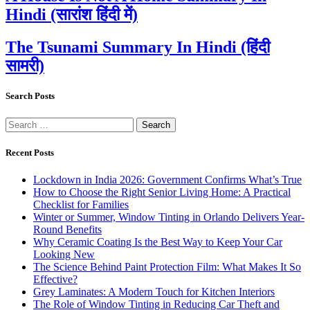
Hindi (सारांश हिंदी में)
The Tsunami Summary In Hindi (हिंदी
सामरी)
Search Posts
Search
for:
Recent Posts
Lockdown in India 2026: Government Confirms What’s True
How to Choose the Right Senior Living Home: A Practical
Checklist for Families
Winter or Summer, Window Tinting in Orlando Delivers Year-
Round Benefits
Why Ceramic Coating Is the Best Way to Keep Your Car
Looking New
The Science Behind Paint Protection Film: What Makes It So
Effective?
Grey Laminates: A Modern Touch for Kitchen Interiors
The Role of Window Tinting in Reducing Car Theft and