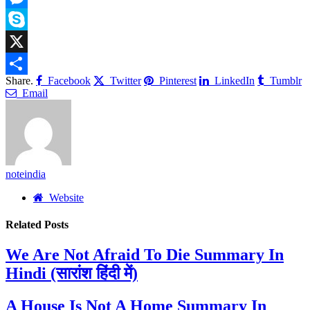
Link
Messenger
Skype
X
Share.
Facebook
Twitter
Pinterest
LinkedIn
Tumblr
Share
Email
noteindia
Website
Related
Posts
We Are Not Afraid To Die Summary In
Hindi (सारांश हिंदी में)
A House Is Not A Home Summary In