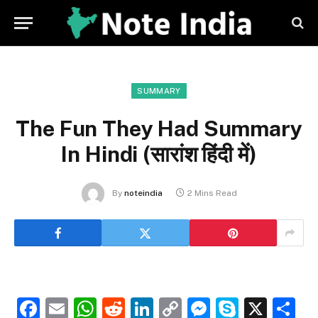
SUMMARY
The Fun They Had Summary
In Hindi (सारांश हिंदी में)
By
noteindia
2 Mins Read
Facebook
Email
WhatsApp
Reddit
LinkedIn
Copy
Messenge
Skype
X
S