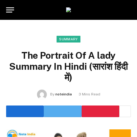
SUMMARY
The Portrait Of A lady
Summary In Hindi (सारांश हिंदी
में)
By
noteindia
3 Mins Read