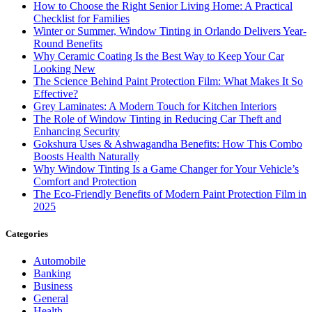
How to Choose the Right Senior Living Home: A Practical
Checklist for Families
Winter or Summer, Window Tinting in Orlando Delivers Year-
Round Benefits
Why Ceramic Coating Is the Best Way to Keep Your Car
Looking New
The Science Behind Paint Protection Film: What Makes It So
Effective?
Grey Laminates: A Modern Touch for Kitchen Interiors
The Role of Window Tinting in Reducing Car Theft and
Enhancing Security
Gokshura Uses & Ashwagandha Benefits: How This Combo
Boosts Health Naturally
Why Window Tinting Is a Game Changer for Your Vehicle’s
Comfort and Protection
The Eco-Friendly Benefits of Modern Paint Protection Film in
2025
Categories
Automobile
Banking
Business
General
Health