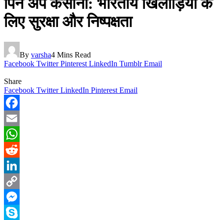
पिन अप कसीनो: भारतीय खिलाड़ियों के
लिए सुरक्षा और निष्पक्षता
By
varsha
4 Mins Read
Facebook
Twitter
Pinterest
LinkedIn
Tumblr
Email
Share
Facebook
Twitter
LinkedIn
Pinterest
Email
Facebook
Email
WhatsApp
Reddit
LinkedIn
Copy
Link
Messenger