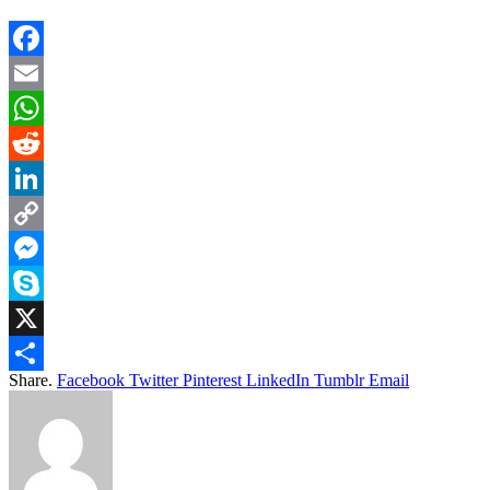
Facebook
Email
WhatsApp
Reddit
LinkedIn
Copy
Link
Messenger
Skype
X
Share.
Facebook
Twitter
Pinterest
LinkedIn
Tumblr
Email
Share