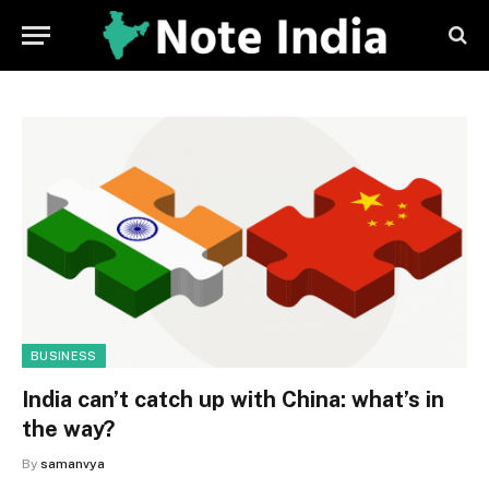
BUSINESS
India can’t catch up with China: what’s in
the way?
By
samanvya