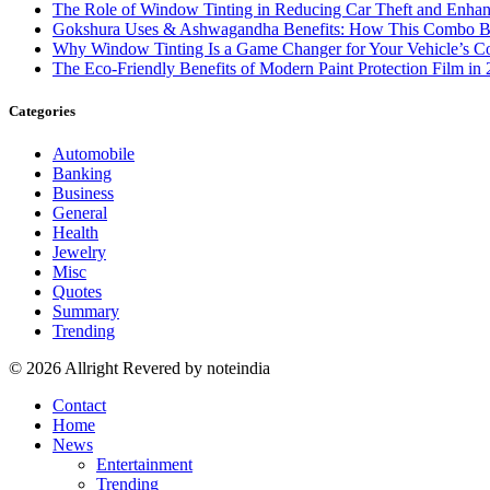
The Role of Window Tinting in Reducing Car Theft and Enhan
Gokshura Uses & Ashwagandha Benefits: How This Combo Boo
Why Window Tinting Is a Game Changer for Your Vehicle’s Co
The Eco-Friendly Benefits of Modern Paint Protection Film in
Categories
Automobile
Banking
Business
General
Health
Jewelry
Misc
Quotes
Summary
Trending
© 2026 Allright Revered by noteindia
Contact
Home
News
Entertainment
Trending