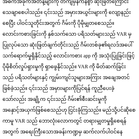
အဓိကအခိုက်အတန့်များကို တိကျမှန်ကန်စွာ ဆုံးဖြတ်ကြောင်း
သေချာစေပါသည်။ ၎င်းသည် အမှားအယွင်းများကို လျော့နည်း
စေပြီး ပါဝင်သူတိုင်းအတွက် ဂိမ်းကို ပိုမိုမျှတစေသည်။
လောင်းကစားခြင်းကို နှစ်သက်သော ပရိသတ်များသည် VAR မှ
ပြုလုပ်သော ဆုံးဖြတ်ချက်တိုင်းသည် ဂိမ်းတစ်ခု၏ရလဒ်အပေါ်
သက်ရောက်မှုရှိနိုင်သည့် လောင်းကစား app ကို အသုံးပြုခြင်းဖြင့်
ပိုမိုစိတ်လှုပ်ရှားမှုကို ရှာဖွေနိုင်သည်။ VAR ကို မိတ်ဆက်ခြင်း
သည် ပရိသတ်များနှင့် ကျွမ်းကျင်သူများအကြား အချေအတင်
ဖြစ်ခဲ့သည်။ ၎င်းသည် အမှားများကိုပြင်ရန် ကူညီပေးခဲ့
သော်လည်း အချို့က ၎င်းသည် ဂိမ်း၏စီးဆင်းမှုကို
အနှောင့်အယှက်ဖြစ်စေသည်ဟု ငြင်းခုံကြသည်။ မည်သို့ပင်ဆိုစေ
ကာမူ VAR သည် ဘောလုံးလောကတွင် တရားမျှတမှုရှိစေရန်
အတွက် အရေးကြီးသောအခန်းကဏ္ဍမှ ဆက်လက်ပါဝင်နေ