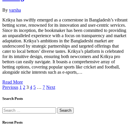
By
varsha
Krikya has swiftly emerged as a cornerstone in Bangladesh’s vibrant
betting scene, renowned for its innovation and user-centric services.
Since its inception, the bookmaker has been committed to providing
an unparalleled experience with a focus on transparency and market
adaptation. Krikya’s ambitions in the Bangladeshi market are
underscored by strategic partnerships and targeted offerings that
cater to local bettors’ diverse tastes. Krikya’s platform is celebrated
for its intuitive design, ensuring both newcomers and Krikya pro
bettors can easily navigate. It boasts a comprehensive array of
betting options, covering popular sports like cricket and football,
alongside niche interests such as e-sports,…
Read More
Previous
1
2
3
4
5
…
7
Next
Search Posts
Search
for:
Recent Posts