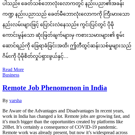
ပါသည်။ ခေတ်သစ်ဘောလုံးလောကတွင် နည်းပညာ၏အခန်း
ကဏ္ဍ နည်းပညာသည် ခေတ်မီဘောလုံးလောကကို ကြီးမားသော
နည်းလမ်းများဖြင့် ပြောင်းလဲနေသည်။ ကွင်းပြင်တွင် ပိုမို
ကောင်းမွန်သော ဆုံးဖြတ်ချက်များမှ ကစားသမားများ၏ စွမ်း
ဆောင်ရည်ကို ခြေရာခံခြင်းအထိ၊ ဤတီထွင်ဆန်းသစ်မှုများသည်
ဂိမ်းကို ပိုမိုစိတ်လှုပ်ရှားဖွယ်နှင့်…
Read More
Business
Remote Job Phenomenon in India
By
varsha
Be Aware of the Advantages and Disadvantages In recent years,
work in India has changed a lot. Remote jobs are growing fast, and
it’s much bigger than the opportunities created by platforms like
20Bet. It’s certainly a consequence of COVID-19 pandemic.
Remote work was already present, but now it’s widespread across