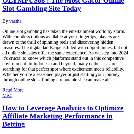
OLYMPUS88 : The Most Gacor Online
Slot Gambling Site Today
By
varsha
Online slot gambling has taken the entertainment world by storm.
With countless options available at your fingertips, players are
drawn to the thrill of spinning reels and discovering hidden
treasures. The digital landscape is filled with opportunities, but not
all online slot sites offer the same experience. As we step into 2024,
it’s crucial to know which platforms stand out in this competitive
environment. In Indonesia and beyond, many enthusiasts are
searching for that perfect spot where excitement meets reliability.
Whether you’re a seasoned player or just starting your journey
through online slots, finding a reputable site can make all…
Read More
Misc
How to Leverage Analytics to Optimize
Affiliate Marketing Performance in
Betting