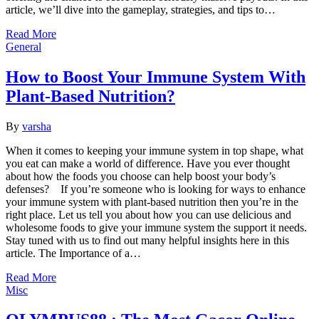
article, we’ll dive into the gameplay, strategies, and tips to…
Read More
General
How to Boost Your Immune System With
Plant-Based Nutrition?
By
varsha
When it comes to keeping your immune system in top shape, what
you eat can make a world of difference. Have you ever thought
about how the foods you choose can help boost your body’s
defenses? If you’re someone who is looking for ways to enhance
your immune system with plant-based nutrition then you’re in the
right place. Let us tell you about how you can use delicious and
wholesome foods to give your immune system the support it needs.
Stay tuned with us to find out many helpful insights here in this
article. The Importance of a…
Read More
Misc