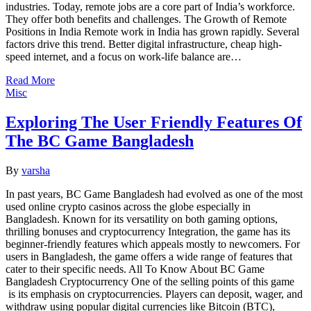
industries. Today, remote jobs are a core part of India’s workforce.
They offer both benefits and challenges. The Growth of Remote
Positions in India Remote work in India has grown rapidly. Several
factors drive this trend. Better digital infrastructure, cheap high-
speed internet, and a focus on work-life balance are…
Read More
Misc
Exploring The User Friendly Features Of
The BC Game Bangladesh
By
varsha
In past years, BC Game Bangladesh had evolved as one of the most
used online crypto casinos across the globe especially in
Bangladesh. Known for its versatility on both gaming options,
thrilling bonuses and cryptocurrency Integration, the game has its
beginner-friendly features which appeals mostly to newcomers. For
users in Bangladesh, the game offers a wide range of features that
cater to their specific needs. All To Know About BC Game
Bangladesh Cryptocurrency One of the selling points of this game
is its emphasis on cryptocurrencies. Players can deposit, wager, and
withdraw using popular digital currencies like Bitcoin (BTC),